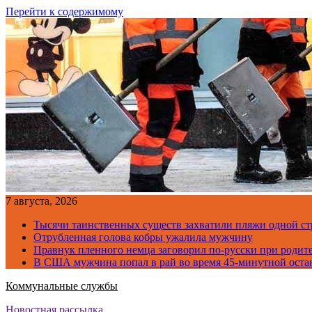
Перейти к содержимому
7 августа, 2026
Тысячи таинственных существ захватили пляжи одной с
Отрубленная голова кобры ужалила мужчину
Правнук пленного немца заговорил по-русски при родите
В США мужчина попал в рай во время 45-минутной оста
Коммунальные службы
Новостная рассылка