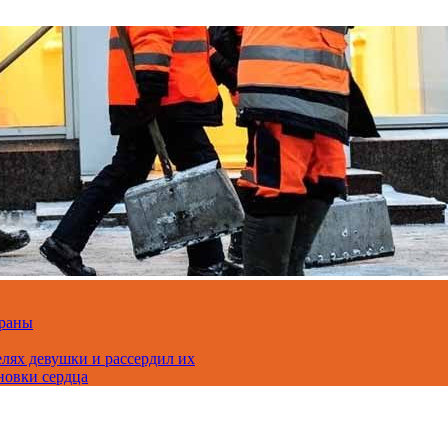
траны
лях девушки и рассердил их
новки сердца