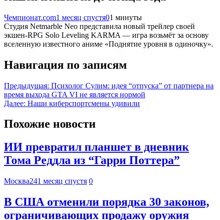
Чемпионат.com
1 месяц спустя
0
1 минуты
Студия Netmarble Neo представила новый трейлер своей
экшен-RPG Solo Leveling KARMA — игра возьмёт за основу
вселенную известного аниме «Поднятие уровня в одиночку».
Навигация по записям
Предыдущая:
Психолог Сулим: идея “отпуска” от партнера на
время выхода GTA VI не является нормой
Далее:
Наши киберспортсмены удивили
Похожие новости
ИИ превратил планшет в дневник
Тома Реддла из “Гарри Поттера”
Москва24
1 месяц спустя
0
В США отменили порядка 30 законов,
ограничивающих продажу оружия