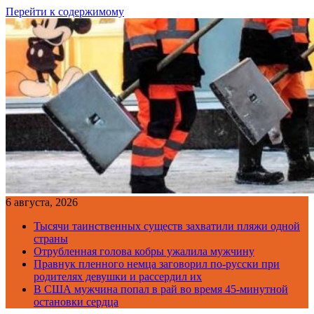
Перейти к содержимому
6 августа, 2026
Тысячи таинственных существ захватили пляжи одной
страны
Отрубленная голова кобры ужалила мужчину
Правнук пленного немца заговорил по-русски при
родителях девушки и рассердил их
В США мужчина попал в рай во время 45-минутной
остановки сердца