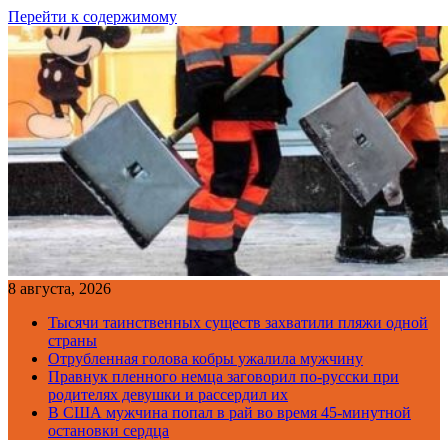
Перейти к содержимому
8 августа, 2026
Тысячи таинственных существ захватили пляжи одной
страны
Отрубленная голова кобры ужалила мужчину
Правнук пленного немца заговорил по-русски при
родителях девушки и рассердил их
В США мужчина попал в рай во время 45-минутной
остановки сердца