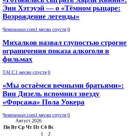
Энн Хэтэуэй — о «Тёмном рыцаре:
Возрождение легенды»
Чемпионат.com
1 месяц спустя
0
Михалков назвал глупостью строгие
ограничения показа алкоголя в
фильмах
ТАСС
1 месяц спустя
0
«Мы остаёмся вечными братьями»:
Вин Дизель вспомнил звезду
«Форсажа» Пола Уокера
Чемпионат.com
1 месяц спустя
0
Август 2026
Пн
Вт
Ср
Чт
Пт
Сб
Вс
1
2