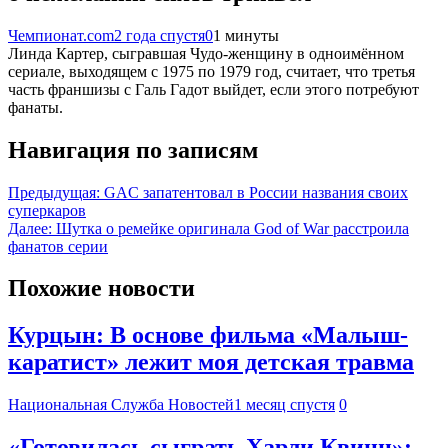
Чемпионат.com
2 года спустя
0
1 минуты
Линда Картер, сыгравшая Чудо-женщину в одноимённом
сериале, выходящем с 1975 по 1979 год, считает, что третья
часть франшизы с Галь Гадот выйдет, если этого потребуют
фанаты.
Навигация по записям
Предыдущая:
GAC запатентовал в России названия своих
суперкаров
Далее:
Шутка о ремейке оригинала God of War расстроила
фанатов серии
Похожие новости
Курцын: В основе фильма «Малыш-
каратист» лежит моя детская травма
Национальная Служба Новостей
1 месяц спустя
0
«Готовилась сыграть Харли Квинн»: