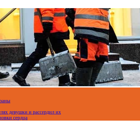
траны
лях девушки и рассердил их
новки сердца