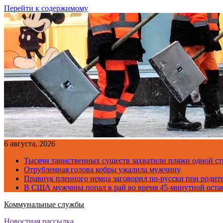
Перейти к содержимому
6 августа, 2026
Тысячи таинственных существ захватили пляжи одной с
Отрубленная голова кобры ужалила мужчину
Правнук пленного немца заговорил по-русски при родите
В США мужчина попал в рай во время 45-минутной оста
Коммунальные службы
Новостная рассылка