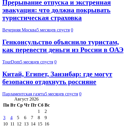
Прерывание отпуска и экстренная
эвакуация: что должна покрывать
туристическая страховка
Вечерняя Москва
5 месяцев спустя
0
Генконсульство объяснило туристам,
как перевести деньги из России в ОАЭ
TourDom
5 месяцев спустя
0
Китай, Египет, Занзибар: где могут
безопасно отдохнуть россияне
Парламентская газета
5 месяцев спустя
0
Август 2026
Пн
Вт
Ср
Чт
Пт
Сб
Вс
1
2
3
4
5
6
7
8
9
10
11
12
13
14
15
16