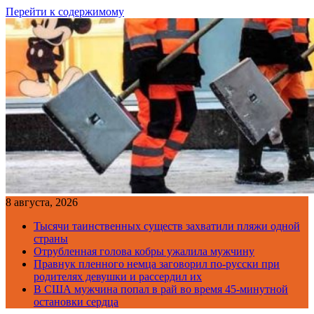
Перейти к содержимому
8 августа, 2026
Тысячи таинственных существ захватили пляжи одной
страны
Отрубленная голова кобры ужалила мужчину
Правнук пленного немца заговорил по-русски при
родителях девушки и рассердил их
В США мужчина попал в рай во время 45-минутной
остановки сердца