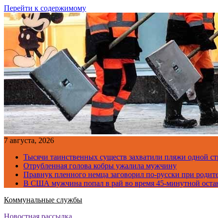
Перейти к содержимому
7 августа, 2026
Тысячи таинственных существ захватили пляжи одной с
Отрубленная голова кобры ужалила мужчину
Правнук пленного немца заговорил по-русски при родите
В США мужчина попал в рай во время 45-минутной оста
Коммунальные службы
Новостная рассылка