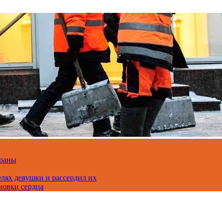
траны
лях девушки и рассердил их
новки сердца