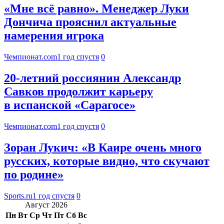
«Мне всё равно». Менеджер Луки
Дончича прояснил актуальные
намерения игрока
Чемпионат.com
1 год спустя
0
20-летний россиянин Александр
Савков продолжит карьеру
в испанской «Сарагосе»
Чемпионат.com
1 год спустя
0
Зоран Лукич: «В Каире очень много
русских, которые видно, что скучают
по родине»
Sports.ru
1 год спустя
0
Август 2026
Пн
Вт
Ср
Чт
Пт
Сб
Вс