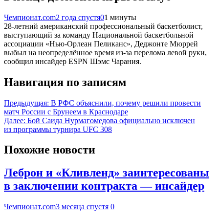
Чемпионат.com
2 года спустя
0
1 минуты
28-летний американский профессиональный баскетболист,
выступающий за команду Национальной баскетбольной
ассоциации «Нью-Орлеан Пеликанс», Деджонте Мюррей
выбыл на неопределённое время из-за перелома левой руки,
сообщил инсайдер ESPN Шэмс Чарания.
Навигация по записям
Предыдущая:
В РФС объяснили, почему решили провести
матч России с Брунеем в Краснодаре
Далее:
Бой Саида Нурмагомедова официально исключен
из программы турнира UFC 308
Похожие новости
Леброн и «Кливленд» заинтересованы
в заключении контракта — инсайдер
Чемпионат.com
3 месяца спустя
0