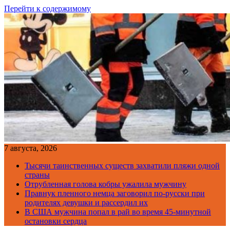
Перейти к содержимому
7 августа, 2026
Тысячи таинственных существ захватили пляжи одной
страны
Отрубленная голова кобры ужалила мужчину
Правнук пленного немца заговорил по-русски при
родителях девушки и рассердил их
В США мужчина попал в рай во время 45-минутной
остановки сердца