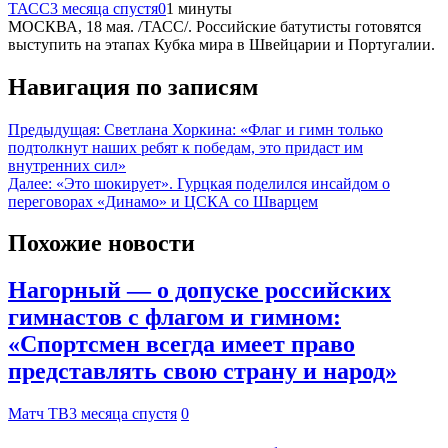
ТАСС
3 месяца спустя
0
1 минуты
МОСКВА, 18 мая. /ТАСС/. Российские батутисты готовятся
выступить на этапах Кубка мира в Швейцарии и Португалии.
Навигация по записям
Предыдущая:
Светлана Хоркина: «Флаг и гимн только
подтолкнут наших ребят к победам, это придаст им
внутренних сил»
Далее:
«Это шокирует». Гурцкая поделился инсайдом о
переговорах «Динамо» и ЦСКА со Шварцем
Похожие новости
Нагорный — о допуске российских
гимнастов с флагом и гимном:
«Спортсмен всегда имеет право
представлять свою страну и народ»
Матч ТВ
3 месяца спустя
0