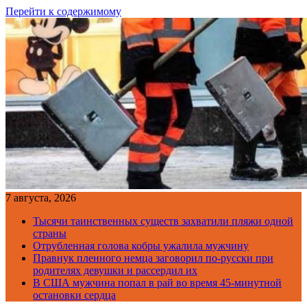
Перейти к содержимому
7 августа, 2026
Тысячи таинственных существ захватили пляжи одной
страны
Отрубленная голова кобры ужалила мужчину
Правнук пленного немца заговорил по-русски при
родителях девушки и рассердил их
В США мужчина попал в рай во время 45-минутной
остановки сердца