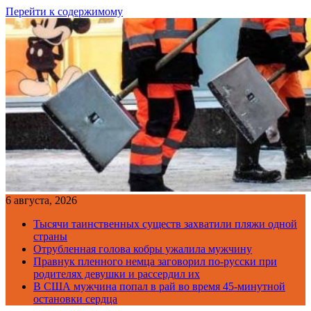
Перейти к содержимому
6 августа, 2026
Тысячи таинственных существ захватили пляжи одной
страны
Отрубленная голова кобры ужалила мужчину
Правнук пленного немца заговорил по-русски при
родителях девушки и рассердил их
В США мужчина попал в рай во время 45-минутной
остановки сердца