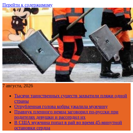
Перейти к содержимому
7 августа, 2026
Тысячи таинственных существ захватили пляжи одной
страны
Отрубленная голова кобры ужалила мужчину
Правнук пленного немца заговорил по-русски при
родителях девушки и рассердил их
В США мужчина попал в рай во время 45-минутной
остановки сердца