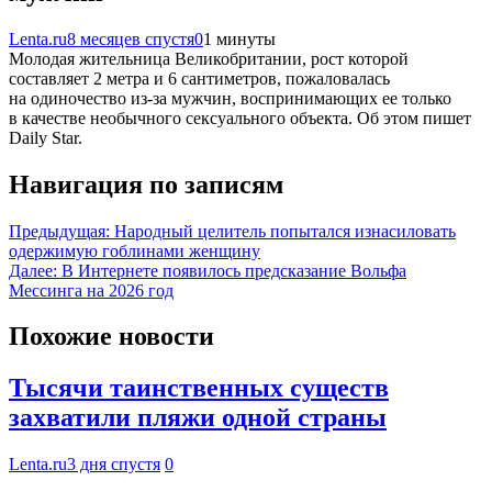
Lenta.ru
8 месяцев спустя
0
1 минуты
Молодая жительница Великобритании, рост которой
составляет 2 метра и 6 сантиметров, пожаловалась
на одиночество из-за мужчин, воспринимающих ее только
в качестве необычного сексуального объекта. Об этом пишет
Daily Star.
Навигация по записям
Предыдущая:
Народный целитель попытался изнасиловать
одержимую гоблинами женщину
Далее:
В Интернете появилось предсказание Вольфа
Мессинга на 2026 год
Похожие новости
Тысячи таинственных существ
захватили пляжи одной страны
Lenta.ru
3 дня спустя
0