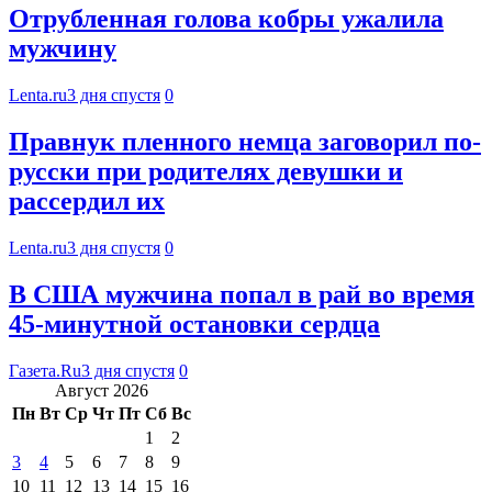
Отрубленная голова кобры ужалила
мужчину
Lenta.ru
3 дня спустя
0
Правнук пленного немца заговорил по-
русски при родителях девушки и
рассердил их
Lenta.ru
3 дня спустя
0
В США мужчина попал в рай во время
45-минутной остановки сердца
Газета.Ru
3 дня спустя
0
Август 2026
Пн
Вт
Ср
Чт
Пт
Сб
Вс
1
2
3
4
5
6
7
8
9
10
11
12
13
14
15
16