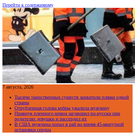
Перейти к содержимому
7 августа, 2026
Тысячи таинственных существ захватили пляжи одной
страны
Отрубленная голова кобры ужалила мужчину
Правнук пленного немца заговорил по-русски при
родителях девушки и рассердил их
В США мужчина попал в рай во время 45-минутной
остановки сердца