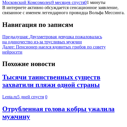
Московский Комсомолец
9 месяцев спустя
0
1 минуты
В интернете активно обсуждается сенсационное заявление,
связанное с именем легендарного провидца Вольфа Мессинга.
Навигация по записям
Предыдущая:
Двухметровая девушка пожаловалась
на одиночество из-за трусливых мужчин
Далее:
Пенсионер наелся ядовитых грибов по совету
нейросети
Похожие новости
Тысячи таинственных существ
захватили пляжи одной страны
Lenta.ru
5 дней спустя
0
Отрубленная голова кобры ужалила
мужчину