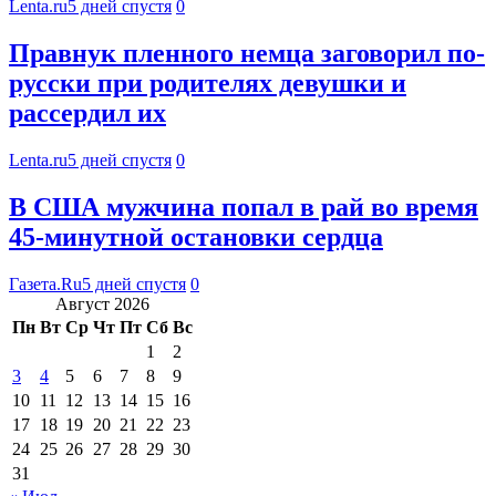
Lenta.ru
5 дней спустя
0
Правнук пленного немца заговорил по-
русски при родителях девушки и
рассердил их
Lenta.ru
5 дней спустя
0
В США мужчина попал в рай во время
45-минутной остановки сердца
Газета.Ru
5 дней спустя
0
Август 2026
Пн
Вт
Ср
Чт
Пт
Сб
Вс
1
2
3
4
5
6
7
8
9
10
11
12
13
14
15
16
17
18
19
20
21
22
23
24
25
26
27
28
29
30
31