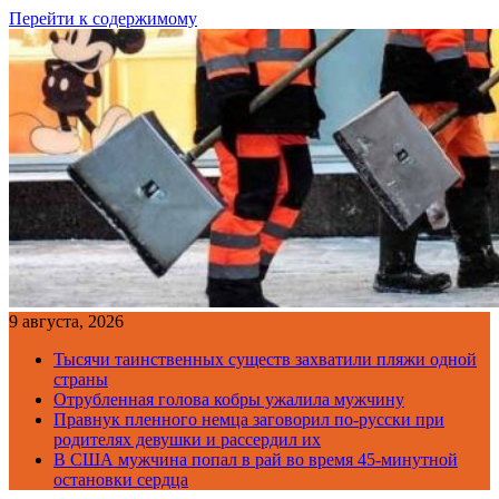
Перейти к содержимому
9 августа, 2026
Тысячи таинственных существ захватили пляжи одной
страны
Отрубленная голова кобры ужалила мужчину
Правнук пленного немца заговорил по-русски при
родителях девушки и рассердил их
В США мужчина попал в рай во время 45-минутной
остановки сердца