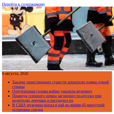
Перейти к содержимому
6 августа, 2026
Тысячи таинственных существ захватили пляжи одной
страны
Отрубленная голова кобры ужалила мужчину
Правнук пленного немца заговорил по-русски при
родителях девушки и рассердил их
В США мужчина попал в рай во время 45-минутной
остановки сердца