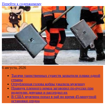
Перейти к содержимому
6 августа, 2026
Тысячи таинственных существ захватили пляжи одной
страны
Отрубленная голова кобры ужалила мужчину
Правнук пленного немца заговорил по-русски при
родителях девушки и рассердил их
В США мужчина попал в рай во время 45-минутной
остановки сердца