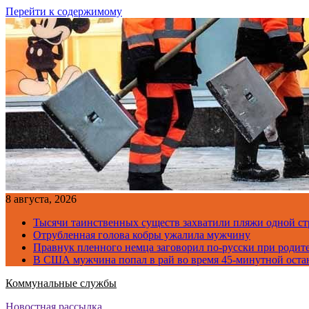
Перейти к содержимому
8 августа, 2026
Тысячи таинственных существ захватили пляжи одной с
Отрубленная голова кобры ужалила мужчину
Правнук пленного немца заговорил по-русски при родите
В США мужчина попал в рай во время 45-минутной оста
Коммунальные службы
Новостная рассылка