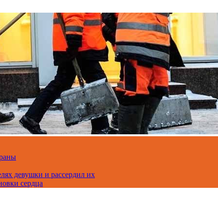
траны
лях девушки и рассердил их
новки сердца