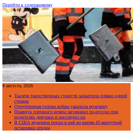
Перейти к содержимому
8 августа, 2026
Тысячи таинственных существ захватили пляжи одной
страны
Отрубленная голова кобры ужалила мужчину
Правнук пленного немца заговорил по-русски при
родителях девушки и рассердил их
В США мужчина попал в рай во время 45-минутной
остановки сердца