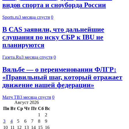
видов спорта и сноуборда России
Sports.ru
3 месяца спустя
0
В CAS заявили, что дальнейшие
слушания по иску СБР к IBU не
планируются
Газета.Ru
3 месяца спустя
0
Вяльбе — о переименовании ФЛГР:
«Правильный шаг, который отражает
движение нашей федерации»
Матч ТВ
3 месяца спустя
0
Август 2026
Пн
Вт
Ср
Чт
Пт
Сб
Вс
1
2
3
4
5
6
7
8
9
10
11
12
13
14
15
16