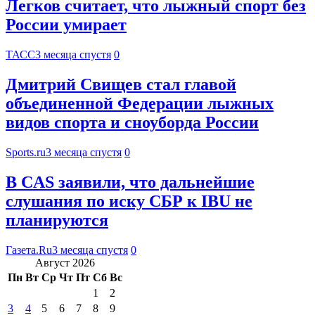
Легков считает, что лыжный спорт без
России умирает
ТАСС
3 месяца спустя
0
Дмитрий Свищев стал главой
объединенной Федерации лыжных
видов спорта и сноуборда России
Sports.ru
3 месяца спустя
0
В CAS заявили, что дальнейшие
слушания по иску СБР к IBU не
планируются
Газета.Ru
3 месяца спустя
0
Август 2026
Пн
Вт
Ср
Чт
Пт
Сб
Вс
1
2
3
4
5
6
7
8
9