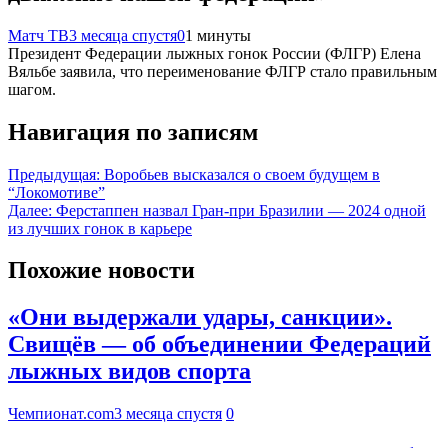
Матч ТВ
3 месяца спустя
0
1 минуты
Президент Федерации лыжных гонок России (ФЛГР) Елена
Вяльбе заявила, что переименование ФЛГР стало правильным
шагом.
Навигация по записям
Предыдущая:
Воробьев высказался о своем будущем в
“Локомотиве”
Далее:
Ферстаппен назвал Гран-при Бразилии — 2024 одной
из лучших гонок в карьере
Похожие новости
«Они выдержали удары, санкции».
Свищёв — об объединении Федераций
лыжных видов спорта
Чемпионат.com
3 месяца спустя
0