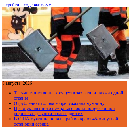
Перейти к содержимому
8 августа, 2026
Тысячи таинственных существ захватили пляжи одной
страны
Отрубленная голова кобры ужалила мужчину
Правнук пленного немца заговорил по-русски при
родителях девушки и рассердил их
В США мужчина попал в рай во время 45-минутной
остановки сердца