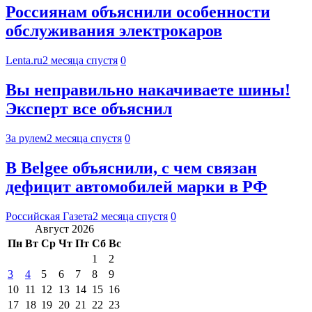
Россиянам объяснили особенности
обслуживания электрокаров
Lenta.ru
2 месяца спустя
0
Вы неправильно накачиваете шины!
Эксперт все объяснил
За рулем
2 месяца спустя
0
В Belgee объяснили, с чем связан
дефицит автомобилей марки в РФ
Российская Газета
2 месяца спустя
0
Август 2026
Пн
Вт
Ср
Чт
Пт
Сб
Вс
1
2
3
4
5
6
7
8
9
10
11
12
13
14
15
16
17
18
19
20
21
22
23