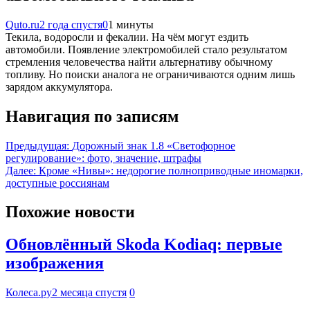
Quto.ru
2 года спустя
0
1 минуты
Текила, водоросли и фекалии. На чём могут ездить
автомобили. Появление электромобилей стало результатом
стремления человечества найти альтернативу обычному
топливу. Но поиски аналога не ограничиваются одним лишь
зарядом аккумулятора.
Навигация по записям
Предыдущая:
Дорожный знак 1.8 «Светофорное
регулирование»: фото, значение, штрафы
Далее:
Кроме «Нивы»: недорогие полноприводные иномарки,
доступные россиянам
Похожие новости
Обновлённый Skoda Kodiaq: первые
изображения
Колеса.ру
2 месяца спустя
0