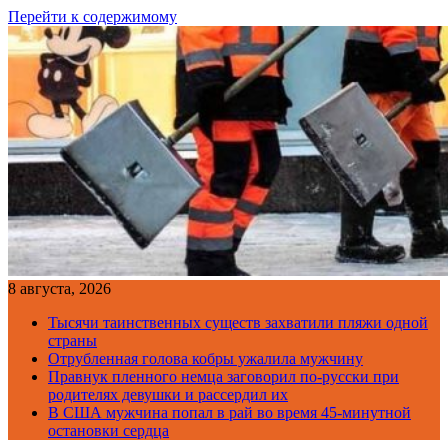
Перейти к содержимому
8 августа, 2026
Тысячи таинственных существ захватили пляжи одной
страны
Отрубленная голова кобры ужалила мужчину
Правнук пленного немца заговорил по-русски при
родителях девушки и рассердил их
В США мужчина попал в рай во время 45-минутной
остановки сердца