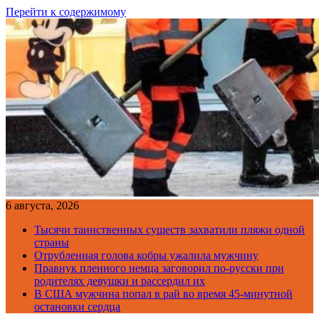
Перейти к содержимому
6 августа, 2026
Тысячи таинственных существ захватили пляжи одной
страны
Отрубленная голова кобры ужалила мужчину
Правнук пленного немца заговорил по-русски при
родителях девушки и рассердил их
В США мужчина попал в рай во время 45-минутной
остановки сердца