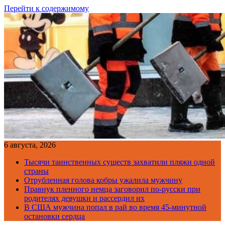
Перейти к содержимому
6 августа, 2026
Тысячи таинственных существ захватили пляжи одной
страны
Отрубленная голова кобры ужалила мужчину
Правнук пленного немца заговорил по-русски при
родителях девушки и рассердил их
В США мужчина попал в рай во время 45-минутной
остановки сердца