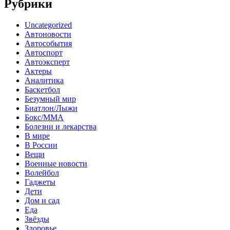
Рубрики
Uncategorized
Автоновости
Автособытия
Автоспорт
Автоэксперт
Актеры
Аналитика
Баскетбол
Безумный мир
Биатлон/Лыжи
Бокс/MMA
Болезни и лекарства
В мире
В России
Вещи
Военные новости
Волейбол
Гаджеты
Дети
Дом и сад
Еда
Звёзды
Здоровье