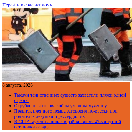
Перейти к содержимому
8 августа, 2026
Тысячи таинственных существ захватили пляжи одной
страны
Отрубленная голова кобры ужалила мужчину
Правнук пленного немца заговорил по-русски при
родителях девушки и рассердил их
В США мужчина попал в рай во время 45-минутной
остановки сердца