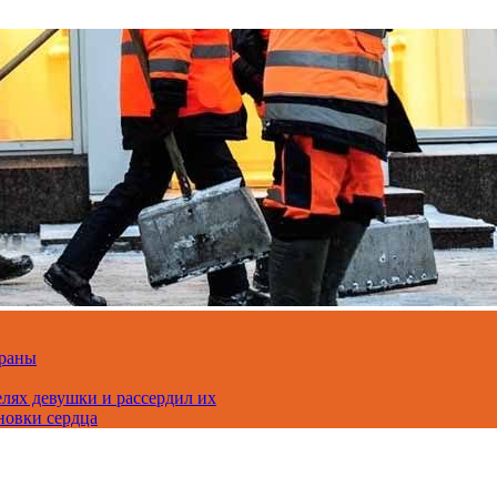
траны
лях девушки и рассердил их
новки сердца