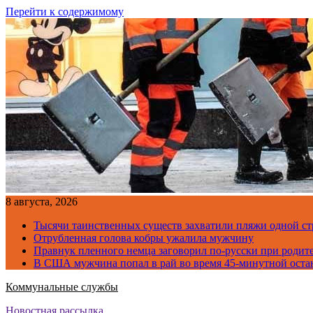
Перейти к содержимому
8 августа, 2026
Тысячи таинственных существ захватили пляжи одной с
Отрубленная голова кобры ужалила мужчину
Правнук пленного немца заговорил по-русски при родите
В США мужчина попал в рай во время 45-минутной оста
Коммунальные службы
Новостная рассылка