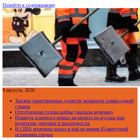
Перейти к содержимому
9 августа, 2026
Тысячи таинственных существ захватили пляжи одной
страны
Отрубленная голова кобры ужалила мужчину
Правнук пленного немца заговорил по-русски при
родителях девушки и рассердил их
В США мужчина попал в рай во время 45-минутной
остановки сердца